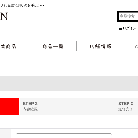
癒される空間創りのお手伝い〜
ログイン
STEP 2
STEP 3
内容確認
送信完了