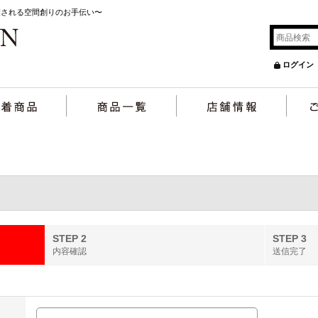
癒される空間創りのお手伝い〜
ログイン
STEP 2
STEP 3
内容確認
送信完了