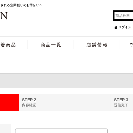
癒される空間創りのお手伝い〜
ログイン
STEP 2
STEP 3
内容確認
送信完了