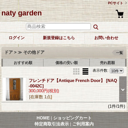
PCサイト
naty garden
ログイン
新規登録はこちら
お問い合わせ
ドア > ≫ その他ドア
一覧
おすすめ順
価格の安い順
売れ筋順
表示件数
:
フレンチドア【Antique French Door】
[NAQ
-0042C]
300,000円
(税別)
[在庫数 1点]
(1件/1件)
HOME
|
ショッピングカート
特定商取引法表示
|
ご利用案内