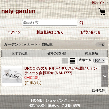
PCサイト
naty garden
ログイン
新規登録はこちら
お問い合わせ
ガーデン > ≫ カート・自転車
一覧
おすすめ順
価格の安い順
売れ筋順
表示件数
:
BROOKSのサドル♪イギリスから届いたアン
ティーク自転車★
[NAI-1777]
0円
(税別)
[在庫なし]
(1件/1件)
HOME
|
ショッピングカート
特定商取引法表示
|
ご利用案内