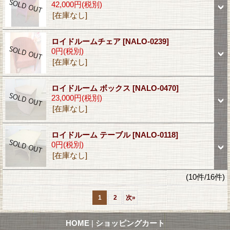
42,000円
(税別)
[在庫なし]
ロイドルームチェア
[NALO-0239]
0円
(税別)
[在庫なし]
ロイドルーム ボックス
[NALO-0470]
23,000円
(税別)
[在庫なし]
ロイドルーム テーブル
[NALO-0118]
0円
(税別)
[在庫なし]
(10件/16件)
1
2
次
»
HOME
|
ショッピングカート