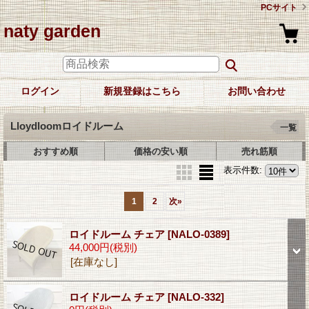
PCサイト
naty garden
ログイン
新規登録はこちら
お問い合わせ
Lloydloomロイドルーム
一覧
おすすめ順
価格の安い順
売れ筋順
表示件数
:
1
2
次
»
ロイドルーム チェア
[NALO-0389]
44,000円
(税別)
[在庫なし]
ロイドルーム チェア
[NALO-332]