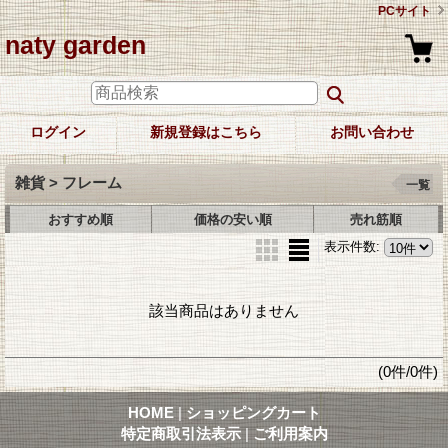
PCサイト
naty garden
ログイン
新規登録はこちら
お問い合わせ
雑貨 > フレーム
一覧
おすすめ順
価格の安い順
売れ筋順
表示件数
:
該当商品はありません
(0件/0件)
HOME
|
ショッピングカート
特定商取引法表示
|
ご利用案内