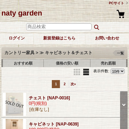
PCサイト
naty garden
ログイン
新規登録はこちら
お問い合わせ
カントリー家具 > ≫ キャビネット＆チェスト
一覧
おすすめ順
価格の安い順
売れ筋順
表示件数
:
1
2
次
»
チェスト
[NAP-0016]
0円
(税別)
[在庫なし]
キャビネット
[NAP-0639]