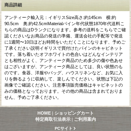
商品詳細
アンティーク輸入元：イギリスSize高さ:約145cm 横:約
90.5cm 奥:約42.5cmMaterialパイン年代状態1870年代送料こ
ちらの商品はDランクになります。参考の送料をこちらでご確
認くださいなお商品の発送の準備、運送会社の手配等で発送
に1週間〜10日ほどお時間をいただくことになります、予めご
了承ください説明イギリスで買付けたパインのキャビネット
です。落ち着いたオフホワイトの色合いはどんなインテリア
とも相性がよく、アンティーク商品のため多少の傷や色あせ
はございますが、アンティーク商品としては、良い状態のも
のです。食器、洋服やバッグ、ハウスリネンなど、お気に入
りを飾るように収納して、楽しんでください。状態は下記の
画像でご確認ください。注意事項販売価格はキャビネットの
みの価格となっております。その他の商品は含まれておりま
せん、予めご了承ください。
HOME
|
ショッピングカート
特定商取引法表示
|
ご利用案内
PCサイト