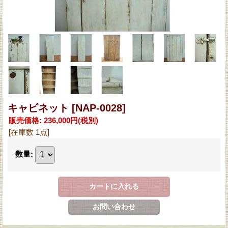
キャビネット
[NAP-0028]
販売価格
:
236,000円
(税別)
[在庫数 1点]
数量
: