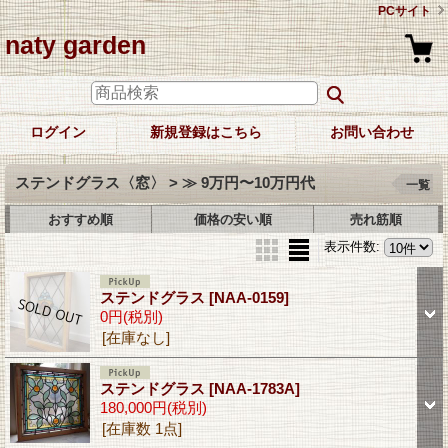
PCサイト
naty garden
ログイン
新規登録はこちら
お問い合わせ
ステンドグラス〈窓〉 > ≫ 9万円〜10万円代
一覧
おすすめ順
価格の安い順
売れ筋順
表示件数
:
ステンドグラス
[NAA-0159]
0円
(税別)
[在庫なし]
ステンドグラス
[NAA-1783A]
180,000円
(税別)
[在庫数 1点]