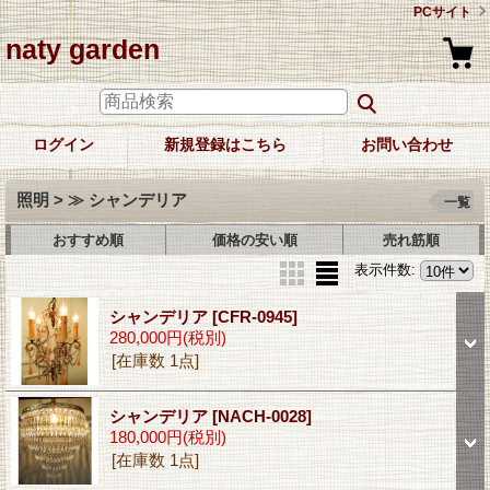
PCサイト
naty garden
ログイン
新規登録はこちら
お問い合わせ
照明 > ≫ シャンデリア
一覧
おすすめ順
価格の安い順
売れ筋順
表示件数
:
シャンデリア
[CFR-0945]
280,000円
(税別)
[在庫数 1点]
シャンデリア
[NACH-0028]
180,000円
(税別)
[在庫数 1点]