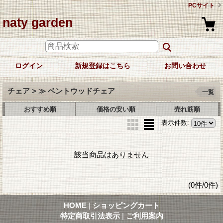
PCサイト
naty garden
ログイン
新規登録はこちら
お問い合わせ
チェア > ≫ ベントウッドチェア
一覧
おすすめ順
価格の安い順
売れ筋順
表示件数
:
該当商品はありません
(0件/0件)
HOME
|
ショッピングカート
特定商取引法表示
|
ご利用案内