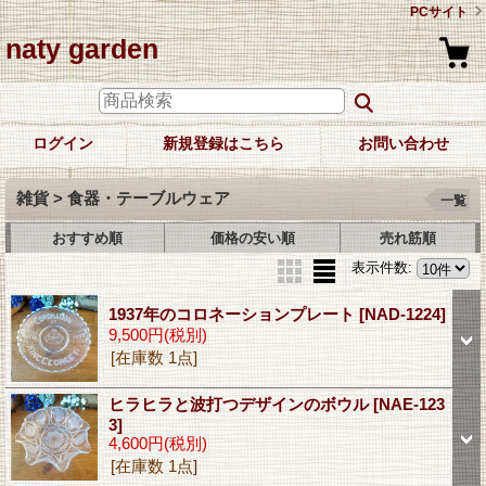
PCサイト
naty garden
ログイン
新規登録はこちら
お問い合わせ
雑貨 > 食器・テーブルウェア
一覧
おすすめ順
価格の安い順
売れ筋順
表示件数
:
1937年のコロネーションプレート
[NAD-1224]
9,500円
(税別)
[在庫数 1点]
ヒラヒラと波打つデザインのボウル
[NAE-123
3]
4,600円
(税別)
[在庫数 1点]