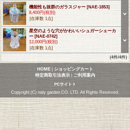
機能性も抜群のガラスジャー
[NAE-1853]
8,400円
(税別)
[在庫数 1点]
星空のような穴がかわいいシュガーシェーカ
ー
[NAE-0742]
12,000円
(税別)
[在庫数 1点]
(4件/4件)
HOME
|
ショッピングカート
特定商取引法表示
|
ご利用案内
PCサイト
Copyright (C) naty garden CO. LTD. All Rights Reserved.