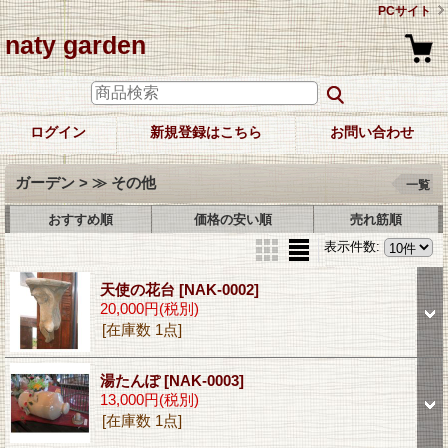
PCサイト
naty garden
ログイン
新規登録はこちら
お問い合わせ
ガーデン > ≫ その他
一覧
おすすめ順
価格の安い順
売れ筋順
表示件数
:
天使の花台
[NAK-0002]
20,000円
(税別)
[在庫数 1点]
湯たんぽ
[NAK-0003]
13,000円
(税別)
[在庫数 1点]