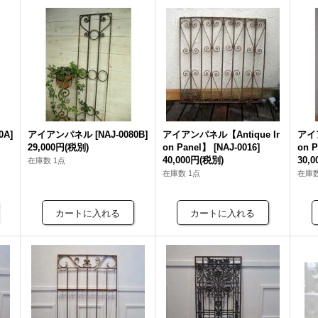
0A
]
アイアンパネル
[
NAJ-0080B
]
アイアンパネル【Antique Ir
アイア
29,000円
(税別)
on Panel】
[
NAJ-0016
]
on 
40,000円
(税別)
30,
在庫数 1点
在庫数 1点
在庫数