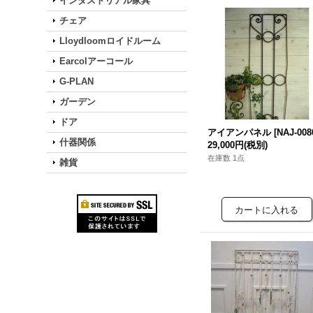
インダストリアル家具
チェア
Lloydloomロイドルーム
Earcolアーコール
G-PLAN
ガーデン
ドア
アイアンパネル
[
NAJ-008
什器関係
29,000円
(税別)
在庫数 1点
雑貨