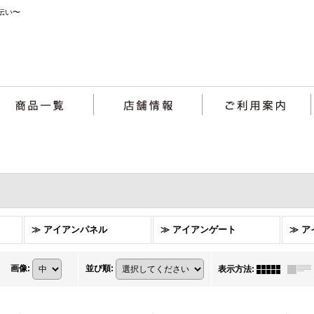
伝い〜
≫ アイアンパネル
≫ アイアンゲート
≫ 
画像
:
並び順
:
表示方法
: