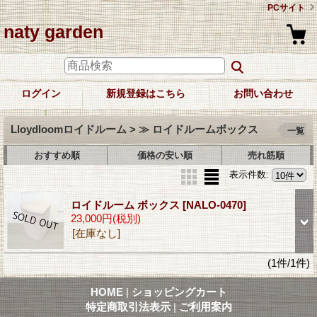
PCサイト
naty garden
ログイン
新規登録はこちら
お問い合わせ
Lloydloomロイドルーム > ≫ ロイドルームボックス
一覧
おすすめ順
価格の安い順
売れ筋順
表示件数
:
ロイドルーム ボックス
[NALO-0470]
23,000円
(税別)
[在庫なし]
(1件/1件)
HOME
|
ショッピングカート
特定商取引法表示
|
ご利用案内