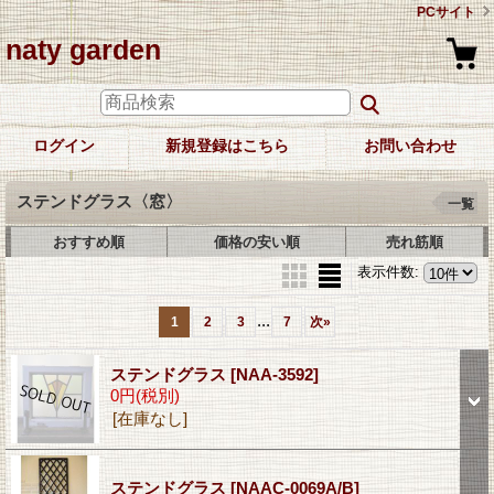
PCサイト
naty garden
ログイン
新規登録はこちら
お問い合わせ
ステンドグラス〈窓〉
一覧
おすすめ順
価格の安い順
売れ筋順
表示件数
:
...
1
2
3
7
次
»
ステンドグラス
[NAA-3592]
0円
(税別)
[在庫なし]
ステンドグラス
[NAAC-0069A/B]