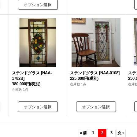
ステンドグラス
[
NAA-
ステンドグラス
[
NAA-0108
]
ステ
1782B
]
225,000円
(税別)
250
380,000円
(税別)
在庫数 1点
在庫数
在庫数 1点
«
前
1
2
3
次
»