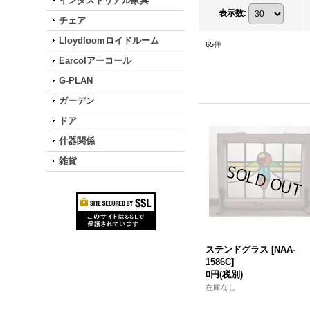
インダストリアル家具
表示数
:
チェア
Lloydloomロイドルーム
65
件
Earcolアーコール
G-PLAN
ガーデン
ドア
什器関係
雑貨
ステンドグラス
[
NAA-
1586C
]
0円
(税別)
在庫なし