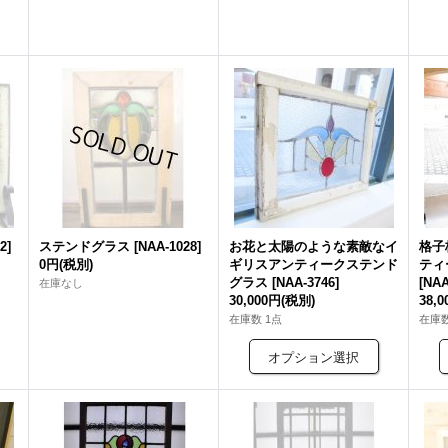
2
]
ステンドグラス
[
NAA-1028
]
お花と太陽のような素敵なイ
格子
0円
(税別)
ギリスアンティークステンド
ティ
グラス
[
NAA-3746
]
[
NAA
在庫なし
30,000円
(税別)
38,
在庫数 1点
在庫数