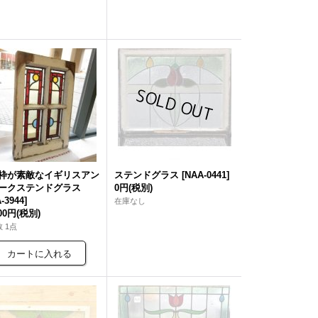
枠が素敵なイギリスアン
ステンドグラス
[
NAA-0441
]
ークステンドグラス
0円
(税別)
-3944
]
在庫なし
000円
(税別)
 1点