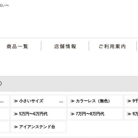
伝い〜
〉
ステンドグラス〈窓〉 (全商品)
≫ 小さいサイズ (縦横30cm前後)
≫ カラーレス（無色）
≫ 9
≫ 5万円〜6万円代
≫ 7万円〜8万円代
≫ 9
≫ アイアンステンド台