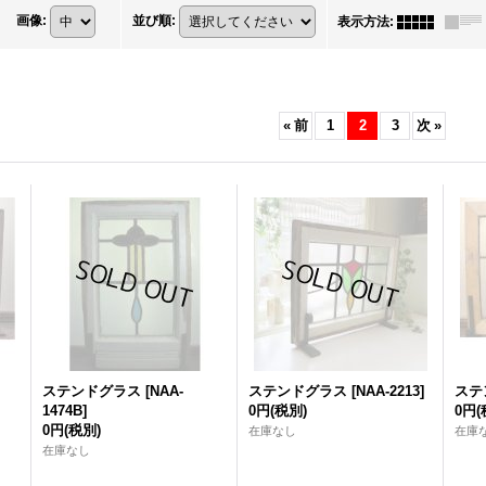
画像
:
並び順
:
表示方法
:
«
前
1
2
3
次
»
ステンドグラス
[
NAA-
ステンドグラス
[
NAA-2213
]
ステ
1474B
]
0円
(税別)
0円
(
0円
(税別)
在庫なし
在庫
在庫なし