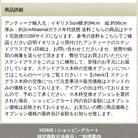
商品詳細
アンティーク輸入元：イギリスSize横:約94cm 縦:約56cm
厚み：約2cmMaterialガラス年代状態 送料こちらの商品はヤマ
ト宅急便の160サイズになります。参考の送料をこちらでご確
認ください説明イギリスより買付けたアンティークのステン
ドグラスです♪詳細は、お問い合わせくださいませ。状態や細
部の画像を送らせて頂きます。弊社ではお買上げいただいた
ステンドグラスをこのように梱包して、皆様のお手元にお届
けしています。ステンドグラス木枠の交換オプションについ
てはこちらのページをご覧ください！⇒【check!】ステンド
グラス木枠の交換について注意事項※販売価格はステンドの
みの価格となっております。アイアンの台は付いておりませ
んので、予めご了承ください。※木枠交換オプションを選択
された場合、ショッピングカート内の合計金額にはオプショ
ン価格は反映されておりません。お支払いの際に商品価格と
オプション価格の最終合計金額をお知らせ致します。
HOME
|
ショッピングカート
特定商取引法表示
|
ご利用案内