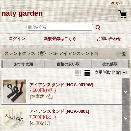
PCサイト
naty garden
ログイン
新規登録はこちら
お問い合わせ
ステンドグラス〈窓〉 > ≫ アイアンステンド台
一覧
おすすめ順
価格の安い順
売れ筋順
表示件数
:
アイアンスタンド
[NOA-0010W]
7,500円
(税別)
[在庫数 2点]
アイアンスタンド
[NOA-0001]
7,000円
(税別)
[在庫なし]