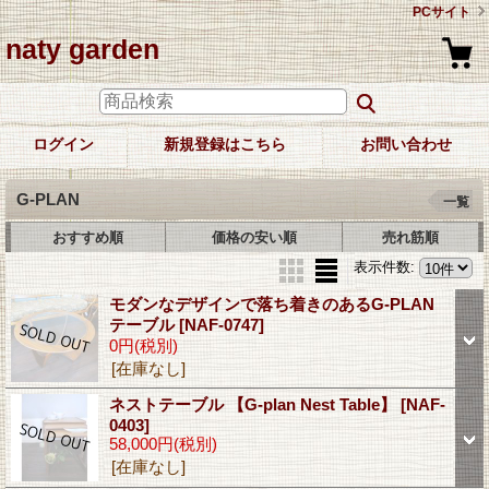
PCサイト
naty garden
ログイン
新規登録はこちら
お問い合わせ
G-PLAN
一覧
おすすめ順
価格の安い順
売れ筋順
表示件数
:
モダンなデザインで落ち着きのあるG-PLAN
テーブル
[NAF-0747]
0円
(税別)
[在庫なし]
ネストテーブル 【G-plan Nest Table】
[NAF-
0403]
58,000円
(税別)
[在庫なし]