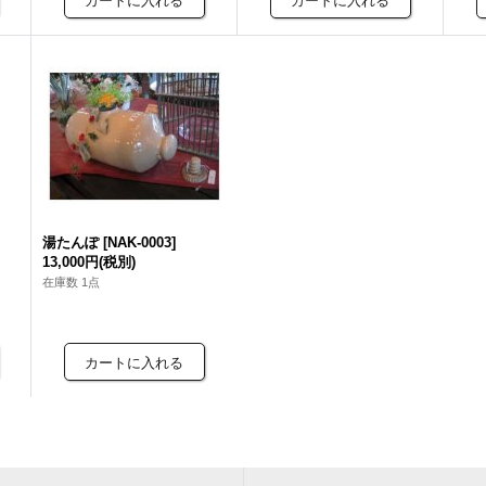
湯たんぽ
[
NAK-0003
]
13,000円
(税別)
在庫数 1点