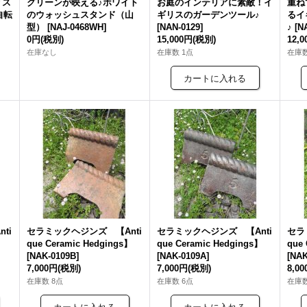
リス
グリーンが映える♪ホワイト
お庭のインテリアに素敵！イ
重ね
自転
のウォッシュスタンド（山
ギリスのガーデンツール♪
るイ
型）
[
NAJ-0468WH
]
[
NAN-0129
]
♪
[
N
0円
(税別)
15,000円
(税別)
12,
在庫なし
在庫数 1点
在庫数
ti
セラミックヘジンズ 【Anti
セラミックヘジンズ 【Anti
セラ
】
que Ceramic Hedgings】
que Ceramic Hedgings】
que
[
NAK-0109B
]
[
NAK-0109A
]
[
NAK
7,000円
(税別)
7,000円
(税別)
8,0
在庫数 8点
在庫数 6点
在庫数