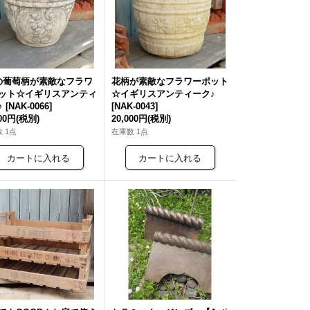
の葡萄柄が素敵なフラワ
花柄が素敵なフラワーポット
ット☆イギリスアンティ
☆イギリスアンティーク♪
♪
[
NAK-0066
]
[
NAK-0043
]
000円
(税別)
20,000円
(税別)
 1点
在庫数 1点