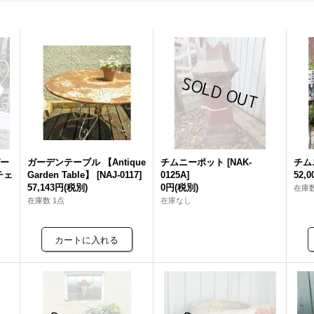
ガー
ガーデンテーブル 【Antique
チムニーポット
[
NAK-
チム
チェ
Garden Table】
[
NAJ-0117
]
0125A
]
52,
57,143円
(税別)
0円
(税別)
在庫数
在庫数 1点
在庫なし