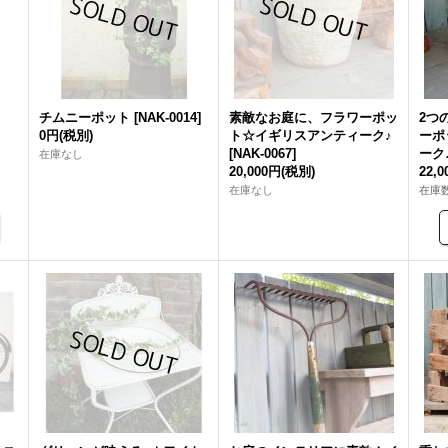
チムニーポット
[
NAK-0014
]
素敵なお庭に、フラワーポッ
2つ
0円
(税別)
ト☆イギリスアンティーク♪
ーポ
[
NAK-0067
]
ーク
在庫なし
20,000円
(税別)
22,
在庫なし
在庫数