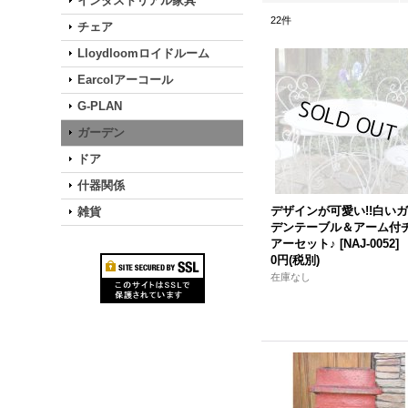
インダストリアル家具
22
件
チェア
Lloydloomロイドルーム
Earcolアーコール
G-PLAN
ガーデン
ドア
什器関係
デザインが可愛い!!白い
雑貨
デンテーブル＆アーム付
アーセット♪
[
NAJ-0052
]
0円
(税別)
在庫なし