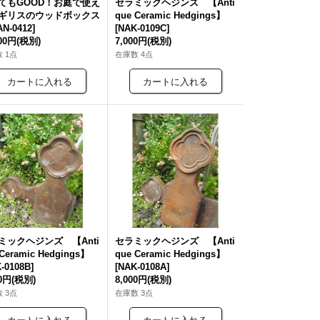
てもGOOD！お庭で使え
セラミックヘジンズ 【Anti
ギリスのウッドボックス
que Ceramic Hedgings】
AN-0412
]
[
NAK-0109C
]
000円
(税別)
7,000円
(税別)
 1点
在庫数 4点
ミックヘジンズ 【Anti
セラミックヘジンズ 【Anti
 Ceramic Hedgings】
que Ceramic Hedgings】
-0108B
]
[
NAK-0108A
]
00円
(税別)
8,000円
(税別)
 3点
在庫数 3点