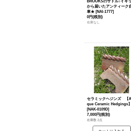
BROOKSのサドル♪イギ
から届いたアンティーク
車★
[
NAI-1777
]
0円
(税別)
在庫なし
セラミックヘジンズ 【An
que Ceramic Hedgings
[
NAK-0109D
]
7,000円
(税別)
在庫数 2点