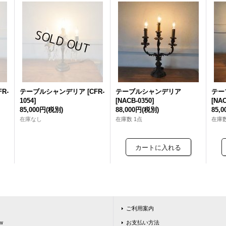
FR-
テーブルシャンデリア
[
CFR-
テーブルシャンデリア
テー
1054
]
[
NACB-0350
]
[
NAC
85,000円
(税別)
88,000円
(税別)
85,
在庫なし
在庫数 1点
在庫数
ご利用案内
w
お支払い方法