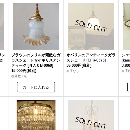
リン
ブラウンのフリルが素敵なガ
オパリンのアンティークガラ
シェ
2
]
ラスシェード☆イギリスアン
スシェード
[
CFR-0373
]
[
kan
ティーク
[
ＮＡＣB-0069
]
36,000円
(税別)
3,8
15,000円
(税別)
在庫なし
在庫数
在庫数 1点