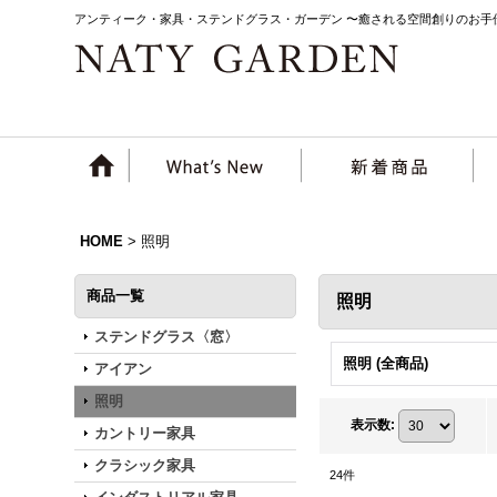
アンティーク・家具・ステンドグラス・ガーデン 〜癒される空間創りのお手
HOME
>
照明
商品一覧
照明
ステンドグラス〈窓〉
照明 (全商品)
アイアン
照明
表示数
:
カントリー家具
クラシック家具
24
件