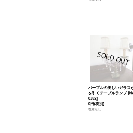
パープルの美しいガラス
を引くテーブルランプ
[
N
0382
]
0円
(税別)
在庫なし