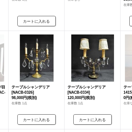
在庫数
が目
テーブルシャンデリア
テーブルシャンデリア
テー
AC-
[
NACB-0326
]
[
NACB-0334
]
1415
98,000円
(税別)
120,000円
(税別)
0円
(
在庫数 1点
在庫数 1点
在庫