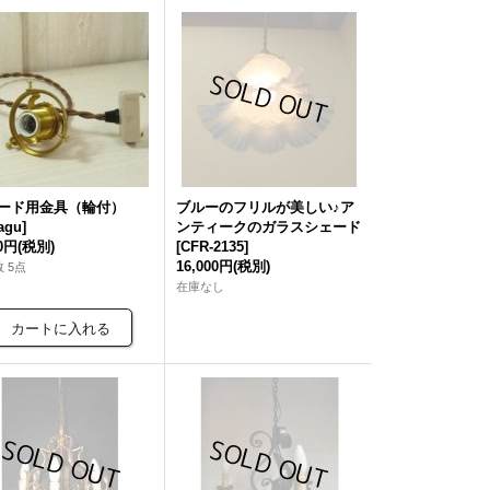
ード用金具（輪付）
ブルーのフリルが美しい♪ア
agu
]
ンティークのガラスシェード
00円
(税別)
[
CFR-2135
]
16,000円
(税別)
 5点
在庫なし