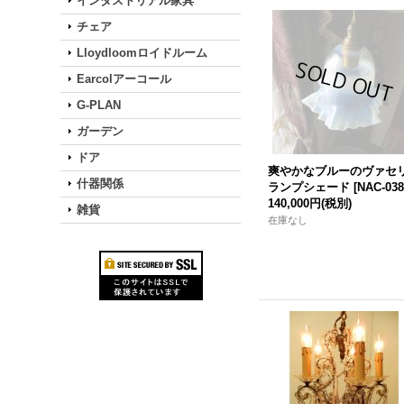
インダストリアル家具
チェア
Lloydloomロイドルーム
Earcolアーコール
G-PLAN
ガーデン
ドア
爽やかなブルーのヴァセ
什器関係
ランプシェード
[
NAC-038
140,000円
(税別)
雑貨
在庫なし