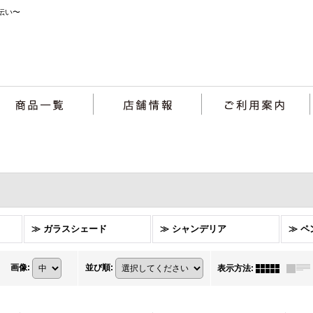
伝い〜
≫ ガラスシェード
≫ シャンデリア
≫ 
画像
:
並び順
:
表示方法
: