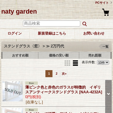
PCサイト
naty garden
ログイン
新規登録はこちら
お問い合わせ
ステンドグラス〈窓〉 > ≫ 2万円代
一覧
おすすめ順
価格の安い順
売れ筋順
表示件数
:
1
2
次
»
薄ピンク色と赤色のガラスが特徴的 イギリ
スアンティークステンドグラス
[NAA-4232A]
0円
(税別)
[在庫なし]