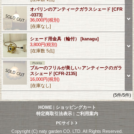
オパリンのアンティークガラスシェード
[CFR
-0373]
36,000円
(税別)
[在庫なし]
シェード用金具（輪付）
[kanagu]
3,800円
(税別)
[在庫数 5点]
ブルーのフリルが美しい♪アンティークのガラ
スシェード
[CFR-2135]
16,000円
(税別)
[在庫なし]
(5件/5件)
HOME
|
ショッピングカート
特定商取引法表示
|
ご利用案内
PCサイト
Copyright (C) naty garden CO. LTD. All Rights Reserved.