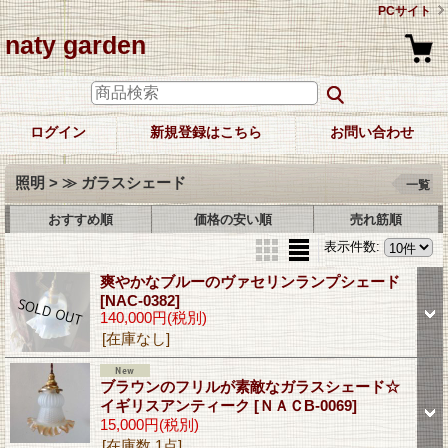
PCサイト
naty garden
ログイン
新規登録はこちら
お問い合わせ
照明 > ≫ ガラスシェード
一覧
おすすめ順
価格の安い順
売れ筋順
表示件数
:
爽やかなブルーのヴァセリンランプシェード
[NAC-0382]
140,000円
(税別)
[在庫なし]
ブラウンのフリルが素敵なガラスシェード☆
イギリスアンティーク
[ＮＡＣB-0069]
15,000円
(税別)
[在庫数 1点]