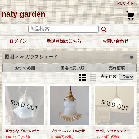
PCサイト
naty garden
ログイン
新規登録はこちら
お問い合わせ
照明 > ≫ ガラスシェード
一覧
おすすめ順
価格の安い順
売れ筋順
表示件数
:
爽やかなブルーのヴァセリンランプシェード
ブラウンのフリルが素敵なガラスシェード☆イギリスアンティーク
オパリンのアンティークガラスシェード
140,000円
(税別)
15,000円
(税別)
36,000円
(税別)