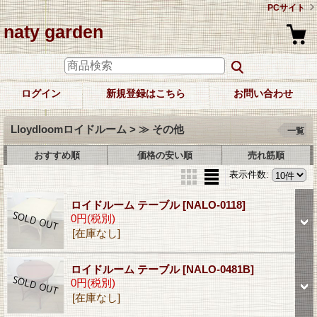
PCサイト
naty garden
ログイン
新規登録はこちら
お問い合わせ
Lloydloomロイドルーム > ≫ その他
一覧
おすすめ順
価格の安い順
売れ筋順
表示件数
:
ロイドルーム テーブル
[NALO-0118]
0円
(税別)
[在庫なし]
ロイドルーム テーブル
[NALO-0481B]
0円
(税別)
[在庫なし]