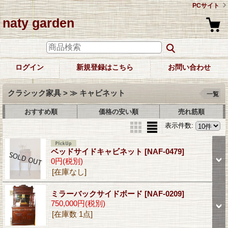
PCサイト
naty garden
ログイン
新規登録はこちら
お問い合わせ
クラシック家具 > ≫ キャビネット
一覧
おすすめ順
価格の安い順
売れ筋順
表示件数
:
ベッドサイドキャビネット
[NAF-0479]
0円
(税別)
[在庫なし]
ミラーバックサイドボード
[NAF-0209]
750,000円
(税別)
[在庫数 1点]