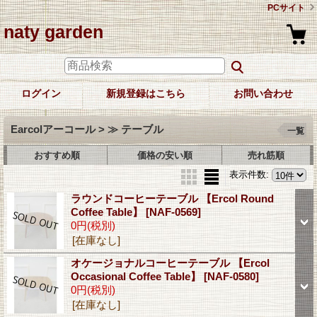
PCサイト
naty garden
ログイン
新規登録はこちら
お問い合わせ
Earcolアーコール > ≫ テーブル
一覧
おすすめ順
価格の安い順
売れ筋順
表示件数
:
ラウンドコーヒーテーブル 【Ercol Round
Coffee Table】
[NAF-0569]
0円
(税別)
[在庫なし]
オケージョナルコーヒーテーブル 【Ercol
Occasional Coffee Table】
[NAF-0580]
0円
(税別)
[在庫なし]