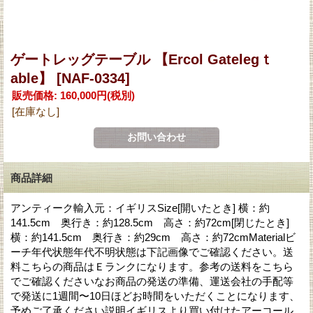
ゲートレッグテーブル 【Ercol Gatelegｔ
able】
[NAF-0334]
販売価格
:
160,000円
(税別)
[在庫なし]
商品詳細
アンティーク輸入元：イギリスSize[開いたとき] 横：約
141.5cm 奥行き：約128.5cm 高さ：約72cm[閉じたとき]
横：約141.5cm 奥行き：約29cm 高さ：約72cmMaterialビ
ーチ年代状態年代不明状態は下記画像でご確認ください。送
料こちらの商品はＥランクになります。参考の送料をこちら
でご確認くださいなお商品の発送の準備、運送会社の手配等
で発送に1週間〜10日ほどお時間をいただくことになります、
予めご了承ください説明イギリスより買い付けたアーコール