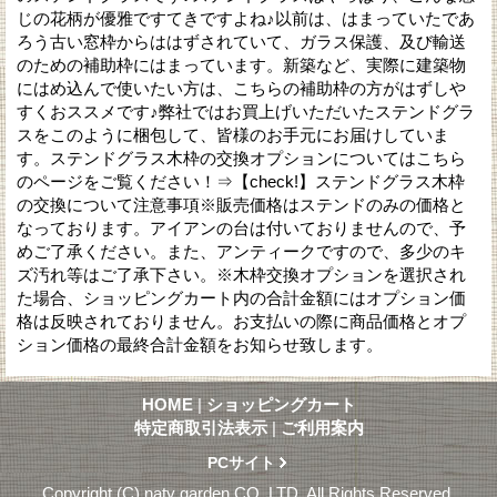
じの花柄が優雅ですてきですよね♪以前は、はまっていたであ
ろう古い窓枠からははずされていて、ガラス保護、及び輸送
のための補助枠にはまっています。新築など、実際に建築物
にはめ込んで使いたい方は、こちらの補助枠の方がはずしや
すくおススメです♪弊社ではお買上げいただいたステンドグラ
スをこのように梱包して、皆様のお手元にお届けしていま
す。ステンドグラス木枠の交換オプションについてはこちら
のページをご覧ください！⇒【check!】ステンドグラス木枠
の交換について注意事項※販売価格はステンドのみの価格と
なっております。アイアンの台は付いておりませんので、予
めご了承ください。また、アンティークですので、多少のキ
ズ汚れ等はご了承下さい。※木枠交換オプションを選択され
た場合、ショッピングカート内の合計金額にはオプション価
格は反映されておりません。お支払いの際に商品価格とオプ
ション価格の最終合計金額をお知らせ致します。
HOME
|
ショッピングカート
特定商取引法表示
|
ご利用案内
PCサイト
Copyright (C) naty garden CO. LTD. All Rights Reserved.