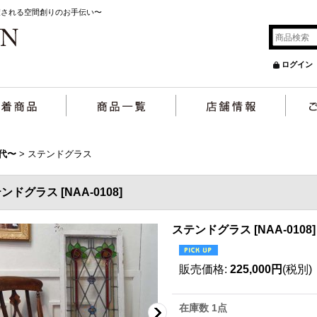
癒される空間創りのお手伝い〜
ログイン
円代〜
>
ステンドグラス
テンドグラス
[
NAA-0108
]
ステンドグラス
[
NAA-0108
]
販売価格
:
225,000円
(税別)
在庫数 1点