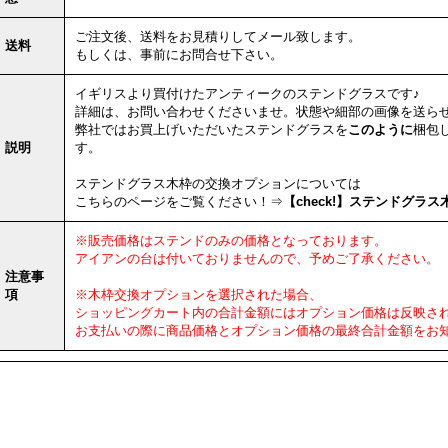
ご注文後、送料をお見積りしてメール致します。
送料
もしくは、事前にお問合せ下さい。
イギリスより買付けたアンティークのステンドグラスです♪
詳細は、お問い合わせくださいませ。状態や細部の画像を送ら
弊社ではお買上げいただいたステンドグラスを
このように
梱包
説明
す。
ステンドグラス木枠の交換オプションについては
こちらのページをご覧ください！⇒
【check!】ステンドグラ
※販売価格はステンドのみの価格となっております。
アイアンの台は付いておりませんので、予めご了承ください。
注意事
項
※木枠交換オプションを選択された場合、
ショッピングカート内の合計金額にはオプション価格は反映さ
お支払いの際に商品価格とオプション価格の最終合計金額をお