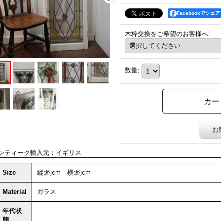
Facebookでシェア
木枠交換をご希望のお客様へ
:
数量
:
お
ンティーク輸入元：イギリス
Size
縦:約cm 横:約cm
Material
ガラス
年代状
態