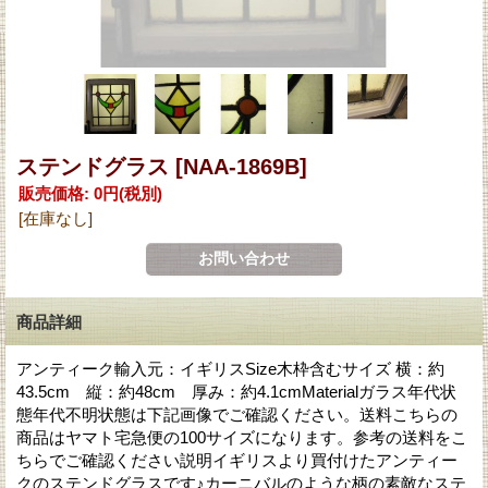
ステンドグラス
[NAA-1869B]
販売価格
:
0円
(税別)
[在庫なし]
商品詳細
アンティーク輸入元：イギリスSize木枠含むサイズ 横：約
43.5cm 縦：約48cm 厚み：約4.1cmMaterialガラス年代状
態年代不明状態は下記画像でご確認ください。送料こちらの
商品はヤマト宅急便の100サイズになります。参考の送料をこ
ちらでご確認ください説明イギリスより買付けたアンティー
クのステンドグラスです♪カーニバルのような柄の素敵なステ