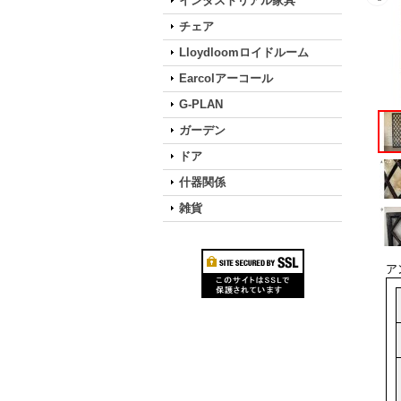
インダストリアル家具
チェア
Lloydloomロイドルーム
Earcolアーコール
G-PLAN
ガーデン
ドア
什器関係
雑貨
ア