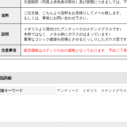
欠損箇所（写真上赤色表示部分）及び状態につきましては、下
ご注文後、こちらより送料をお見積りしてメール致します。
送料
もしくは、事前にお問い合わせ下さい。
イギリスより買付けたアンティークのステンドグラスです♪
説明
木枠ではなく、メタル枠にガラスがはまっています♪
重厚なゴシック建築を彷彿とさせるどっしりしたガラス窓です
注意事項
販売価格はステンドのみの価格となっております。予めご了承
品詳細
関連キーワード
アンティーク イギリス ステンドグラス