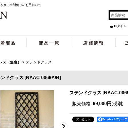
癒される空間創りのお手伝い〜
ログイン
ーレス（無色）
>
ステンドグラス
テンドグラス
[
NAAC-0069A/B
]
ステンドグラス
[
NAAC-006
販売価格
:
99,000円
(税別)
Facebookでシェア