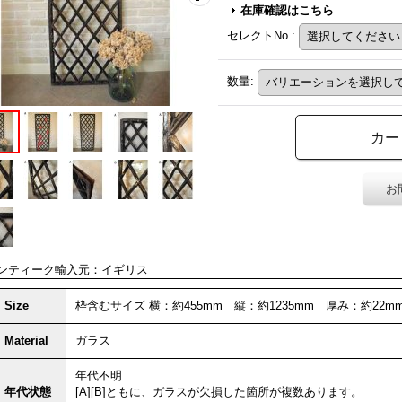
在庫確認はこちら
セレクトNo.
:
数量
:
お
ンティーク輸入元：イギリス
Size
枠含むサイズ 横：約455mm 縦：約1235mm 厚み：約22m
Material
ガラス
年代不明
年代状態
[A][B]ともに、ガラスが欠損した箇所が複数あります。