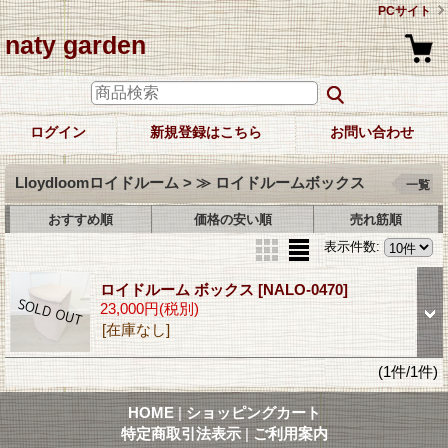
PCサイト
naty garden
ログイン
新規登録はこちら
お問い合わせ
Lloydloomロイドルーム > ≫ ロイドルームボックス
一覧
おすすめ順
価格の安い順
売れ筋順
表示件数
:
ロイドルーム ボックス
[NALO-0470]
23,000円
(税別)
[在庫なし]
(1件/1件)
HOME
|
ショッピングカート
特定商取引法表示
|
ご利用案内