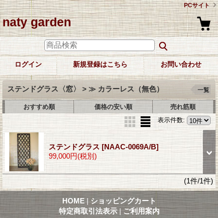
PCサイト
naty garden
ログイン
新規登録はこちら
お問い合わせ
ステンドグラス〈窓〉 > ≫ カラーレス（無色）
一覧
おすすめ順
価格の安い順
売れ筋順
表示件数
:
ステンドグラス
[NAAC-0069A/B]
99,000円
(税別)
(1件/1件)
HOME
|
ショッピングカート
特定商取引法表示
|
ご利用案内