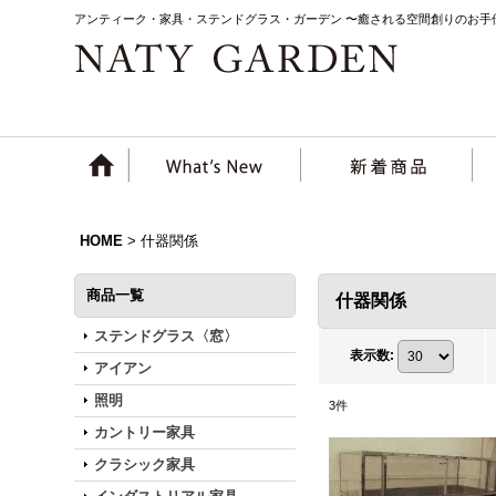
アンティーク・家具・ステンドグラス・ガーデン 〜癒される空間創りのお手
HOME
>
什器関係
商品一覧
什器関係
ステンドグラス〈窓〉
表示数
:
アイアン
照明
3
件
カントリー家具
クラシック家具