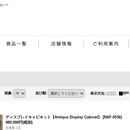
伝い〜
画像
:
並び順
:
表示方法
:
ディスプレイキャビネット【Antique Display Cabinet】
[
NAF-0536
]
480,000円
(税別)
在庫数 1点