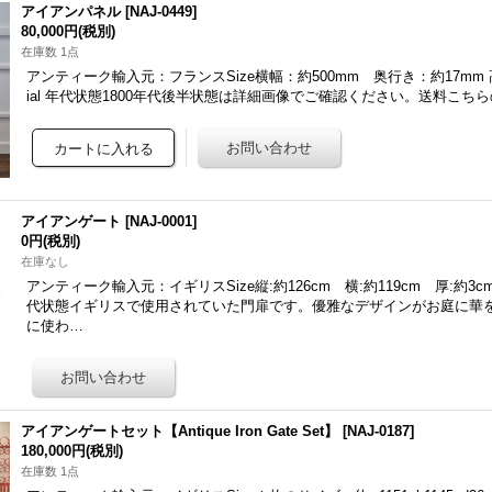
アイアンパネル
[
NAJ-0449
]
80,000円
(税別)
在庫数 1点
アンティーク輸入元：フランスSize横幅：約500mm 奥行き：約17mm 高さ
ial 年代状態1800年代後半状態は詳細画像でご確認ください。送料こちら
アイアンゲート
[
NAJ-0001
]
0円
(税別)
在庫なし
アンティーク輸入元：イギリスSize縦:約126cm 横:約119cm 厚:約3cmM
代状態イギリスで使用されていた門扉です。優雅なデザインがお庭に華
に使わ…
アイアンゲートセット【Antique Iron Gate Set】
[
NAJ-0187
]
180,000円
(税別)
在庫数 1点