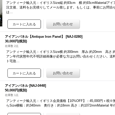
アンティーク輸入元：イギリスSize縦:約93cm 横:約93cmMaterial
注文後、送料をお見積りしてメール致します。もしくは、事前にお問合
は…
アイアンパネル【Antique Iron Panel】
[
NAJ-0280
]
30,000円
(税別)
在庫数 2点
アンティーク輸入元：イギリスSize横:約300mm 厚み:約20mm 高さ:約91
アン年代状態年代不明詳細画像が必要な方はお問い合わせください。送
ト宅急…
アイアンパネル
[
NAJ-0448
]
50,000円
(税別)
在庫数 1点
アンティーク輸入元：イギリス会員価格【10%OFF】：45,000円＋税
らSize横幅：約340mm 奥行き：約18mm 高さ：約1072mmMaterial 