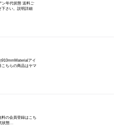
アイアン年代状態 送料ご
せ下さい。説明詳細
0mmMaterialアイ
料こちらの商品はヤマ
※無料の会員登録はこち
年代状態…