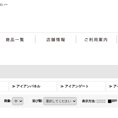
伝い〜
≫ アイアンパネル
≫ アイアンゲート
≫ 
画像
:
並び順
:
表示方法
: