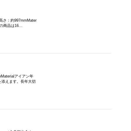
：約997mmMater
の商品は16…
aterialアイアン年
を添えます。長年大切