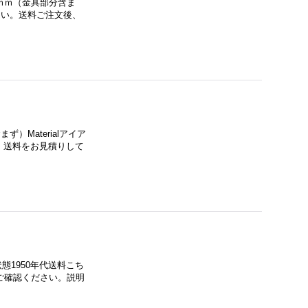
26ｍｍ（金具部分含ま
ださい。送料ご注文後、
ず）Materialアイア
、送料をお見積りして
状態1950年代送料こち
ご確認ください。説明