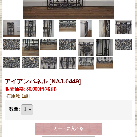
アイアンパネル
[NAJ-0449]
販売価格
:
80,000円
(税別)
[在庫数 1点]
数量
: