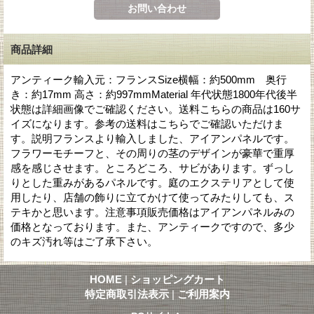
商品詳細
アンティーク輸入元：フランスSize横幅：約500mm 奥行
き：約17mm 高さ：約997mmMaterial 年代状態1800年代後半
状態は詳細画像でご確認ください。送料こちらの商品は160サ
イズになります。参考の送料はこちらでご確認いただけま
す。説明フランスより輸入しました、アイアンパネルです。
フラワーモチーフと、その周りの茎のデザインが豪華で重厚
感を感じさせます。ところどころ、サビがあります。ずっし
りとした重みがあるパネルです。庭のエクステリアとして使
用したり、店舗の飾りに立てかけて使ってみたりしても、ス
テキかと思います。注意事項販売価格はアイアンパネルみの
価格となっております。また、アンティークですので、多少
のキズ汚れ等はご了承下さい。
HOME
|
ショッピングカート
特定商取引法表示
|
ご利用案内