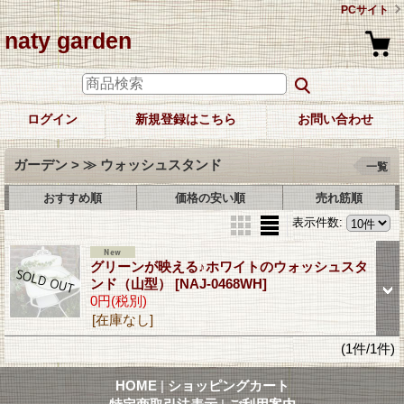
PCサイト
naty garden
ログイン
新規登録はこちら
お問い合わせ
ガーデン > ≫ ウォッシュスタンド
一覧
おすすめ順
価格の安い順
売れ筋順
表示件数
:
グリーンが映える♪ホワイトのウォッシュスタ
ンド（山型）
[NAJ-0468WH]
0円
(税別)
[在庫なし]
(1件/1件)
HOME
|
ショッピングカート