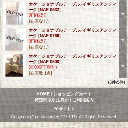
オケージョナブルテーブル♪イギリスアンティ
ーク
[NAF-0532]
0円
(税別)
[在庫なし]
オケージョナブルテーブル♪イギリスアンティ
ーク
[NAF-0769]
0円
(税別)
[在庫なし]
オケージョナブルテーブル♪イギリスアンティ
ーク
[NAF-0500]
60,000円
(税別)
[在庫数 1点]
(5件/5件)
HOME
|
ショッピングカート
特定商取引法表示
|
ご利用案内
PCサイト
Copyright (C) naty garden CO. LTD. All Rights Reserved.