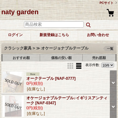
PCサイト
naty garden
ログイン
新規登録はこちら
お問い合わせ
クラシック家具 > ≫ オケージョナブルテーブル
一覧
おすすめ順
価格の安い順
売れ筋順
表示件数
:
オークテーブル
[NAF-0777]
0円
(税別)
[在庫なし]
オケージョナブルテーブル♪イギリスアンティ
ーク
[NAF-0347]
0円
(税別)
[在庫なし]