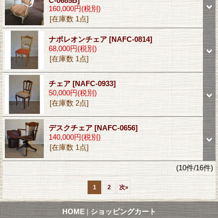
C-0685B]
160,000円
(税別)
[在庫数 1点]
ナポレオンチェア
[NAFC-0814]
68,000円
(税別)
[在庫数 1点]
チェア
[NAFC-0933]
50,000円
(税別)
[在庫数 2点]
デスクチェア
[NAFC-0656]
140,000円
(税別)
[在庫数 1点]
(10件/16件)
1
2
次
»
HOME
|
ショッピングカート