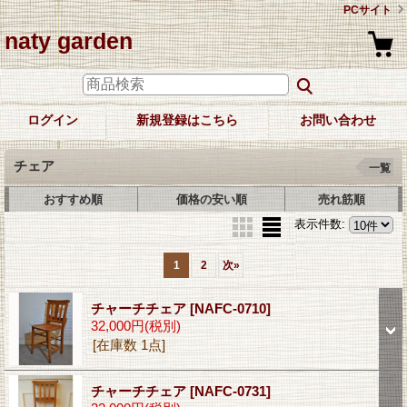
PCサイト
naty garden
ログイン
新規登録はこちら
お問い合わせ
チェア
一覧
おすすめ順
価格の安い順
売れ筋順
表示件数
:
1
2
次
»
チャーチチェア
[NAFC-0710]
32,000円
(税別)
[在庫数 1点]
チャーチチェア
[NAFC-0731]