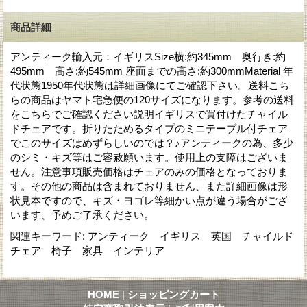
商品詳細
アンティーク輸入元：イギリスSize横:約345mm 奥行き:約
495mm 高さ:約545mm 座面までの高さ:約300mmMaterial 年
代状態1950年代状態は詳細画像にてご確認下さい。送料こち
らの商品はヤマト宅急便の120サイズになります。参考の送料
をこちらでご確認ください説明イギリスで買付けたチャイル
ドチェアです。折りたためるタイプのミニテーブル付チェア
でこのサイズはめずらしいのでは？♪アンティークの為、多少
のシミ・キズ等はご容赦願います。使用上の支障はございま
せん。注意事項販売価格はチェアのみの価格となっておりま
す。その他の商品は含まれておりません、また詳細画像は形
状見本ですので、キズ・ヨゴレ等細かい点が違う場合がござ
います、予めご了承ください。
関連キーワード
:
アンティーク イギリス 英国 チャイルド
チェア 椅子 家具 インテリア
HOME
|
ショッピングカート