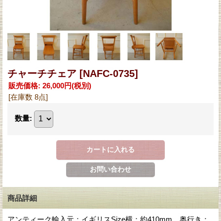
チャーチチェア
[NAFC-0735]
販売価格
:
26,000円
(税別)
[在庫数 8点]
数量
:
商品詳細
アンティーク輸入元：イギリスSize横：約410mm 奥行き：