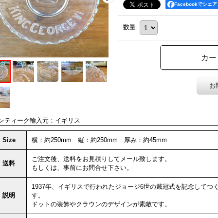
Facebookでシェア
数量
:
お
ンティーク輸入元：イギリス
Size
横：約250mm 縦：約250mm 厚み：約45mm
ご注文後、送料をお見積りしてメール致します。
送料
もしくは、事前にお問合せ下さい。
1937年、イギリスで行われたジョージ6世の戴冠式を記念して
説明
す。
ドットの装飾やクラウンのデザインが素敵です。