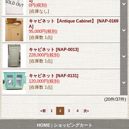
1]
0円
(税別)
[在庫なし]
キャビネット【Antique Cabinet】
[NAP-0169
A]
95,000円
(税別)
[在庫数 1点]
キャビネット
[NAP-0013]
228,000円
(税別)
[在庫数 1点]
キャビネット
[NAF-0131]
120,000円
(税別)
[在庫数 1点]
(20件/37件)
«
前
1
2
3
4
次
»
HOME
|
ショッピングカート