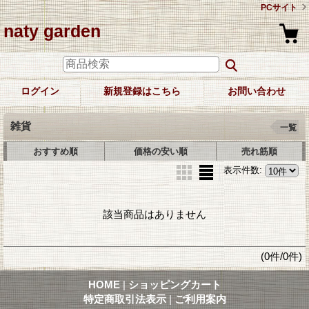
PCサイト
naty garden
ログイン
新規登録はこちら
お問い合わせ
雑貨
一覧
おすすめ順
価格の安い順
売れ筋順
表示件数
:
該当商品はありません
(0件/0件)
HOME
|
ショッピングカート
特定商取引法表示
|
ご利用案内