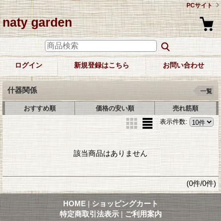
PCサイト
naty garden
ログイン
新規登録はこちら
お問い合わせ
什器関係
一覧
おすすめ順
価格の安い順
売れ筋順
表示件数
:
該当商品はありません
(0件/0件)
HOME
|
ショッピングカート
特定商取引法表示
|
ご利用案内