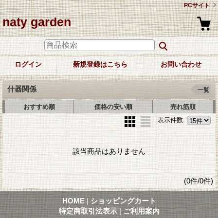
PCサイト
naty garden
ログイン
新規登録はこちら
お問い合わせ
什器関係
一覧
おすすめ順
価格の安い順
売れ筋順
表示件数
:
該当商品はありません
(0件/0件)
HOME
|
ショッピングカート
特定商取引法表示
|
ご利用案内