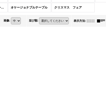
ナチュラル＆カントリースタイル特集
オケージョナブルテーブル
クリスマス フェア
画像
:
並び順
:
表示方法
: