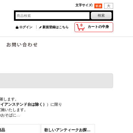
文字サイズ
:
0
カートの中身
ログイン
新規登録はこちら
催します。
アイアンステンド台は除く）
）に限り
実施いたします。
のおそばに…
商品
欲しいアンティークお探しします