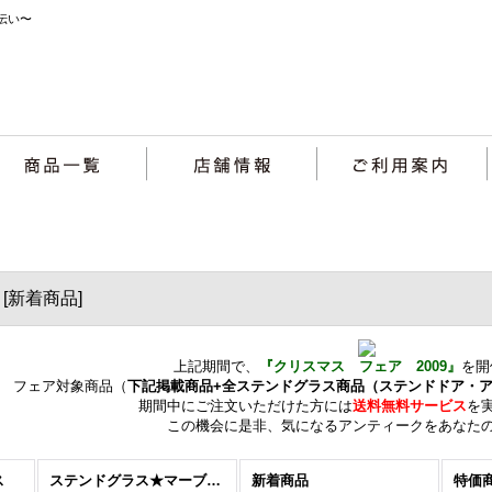
伝い〜
ア
[
新着商品
]
上記期間で、
『クリスマス フェア 2009』
を開
フェア対象商品（
下記掲載商品+
全ステンドグラス商品（ステンドドア・
期間中にご注文いただけた方には
送料無料サービス
を
この機会に是非、気になるアンティークをあなた
ス
ステンドグラス★マーブル特集
新着商品
特価